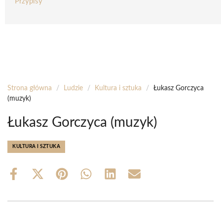
Przypisy
Strona główna
/
Ludzie
/
Kultura i sztuka
/
Łukasz Gorczyca
(muzyk)
Łukasz Gorczyca (muzyk)
KULTURA I SZTUKA
Share
Share
Share
Share
Share
Share
on
on
on
on
on
on
Facebook
X
Pinterest
WhatsApp
LinkedIn
Email
(Twitter)