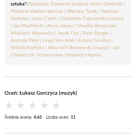
sztuka":
Stanisław Żurawski (malarz)
|
Alina Obidniak
|
Marlena Makiel-Hędrzak
|
Wacław Turek
|
Wacław
Kiełtyka
|
Jerzy Czech
|
Stanisław Dąbrowski (malarz)
|
Jan Machnicki
|
Anna Janosz
|
Monika Brewczak
|
Wojciech Wąsowicz
|
Jacek Flur
|
Piotr Burger
|
Andrzej Pikul
|
Greg Noo-Wak
|
Łukasz Grudysz
|
Witold Kiełtyka
|
Wojciech Borkowski (muzyk)
|
Jan
Chwałczyk
|
Przemysław Niepokój-Hepnar
Oceń: Łukasz Gorczyca (muzyk)
★
★
★
★
★
Średnia ocena:
4.65
Liczba ocen:
11