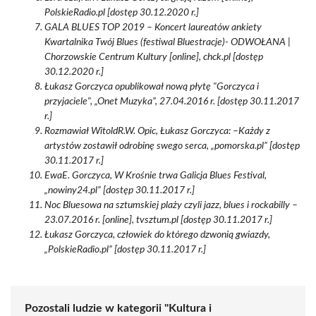
PolskieRadio.pl [dostęp 30.12.2020 r.]
GALA BLUES TOP 2019 – Koncert laureatów ankiety
Kwartalnika Twój Blues (festiwal Bluestracje)- ODWOŁANA |
Chorzowskie Centrum Kultury [online], chck.pl [dostęp
30.12.2020 r.]
Łukasz Gorczyca opublikował nową płytę "Gorczyca i
przyjaciele", „Onet Muzyka”, 27.04.2016 r. [dostęp 30.11.2017
r.]
Rozmawiał WitoldR.W. Opic, Łukasz Gorczyca: –Każdy z
artystów zostawił odrobinę swego serca, „pomorska.pl” [dostęp
30.11.2017 r.]
EwaE. Gorczyca, W Krośnie trwa Galicja Blues Festival,
„nowiny24.pl” [dostęp 30.11.2017 r.]
Noc Bluesowa na sztumskiej plaży czyli jazz, blues i rockabilly –
23.07.2016 r. [online], tvsztum.pl [dostęp 30.11.2017 r.]
Łukasz Gorczyca, człowiek do którego dzwonią gwiazdy,
„PolskieRadio.pl” [dostęp 30.11.2017 r.]
Pozostali ludzie w kategorii "Kultura i