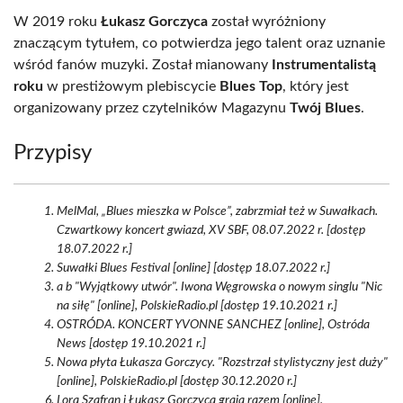
W 2019 roku
Łukasz Gorczyca
został wyróżniony
znaczącym tytułem, co potwierdza jego talent oraz uznanie
wśród fanów muzyki. Został mianowany
Instrumentalistą
roku
w prestiżowym plebiscycie
Blues Top
, który jest
organizowany przez czytelników Magazynu
Twój Blues
.
Przypisy
MelMal, „Blues mieszka w Polsce”, zabrzmiał też w Suwałkach.
Czwartkowy koncert gwiazd, XV SBF, 08.07.2022 r. [dostęp
18.07.2022 r.]
Suwałki Blues Festival [online] [dostęp 18.07.2022 r.]
a b "Wyjątkowy utwór". Iwona Węgrowska o nowym singlu "Nic
na siłę" [online], PolskieRadio.pl [dostęp 19.10.2021 r.]
OSTRÓDA. KONCERT YVONNE SANCHEZ [online], Ostróda
News [dostęp 19.10.2021 r.]
Nowa płyta Łukasza Gorczycy. "Rozstrzał stylistyczny jest duży"
[online], PolskieRadio.pl [dostęp 30.12.2020 r.]
Lora Szafran i Łukasz Gorczyca grają razem [online],