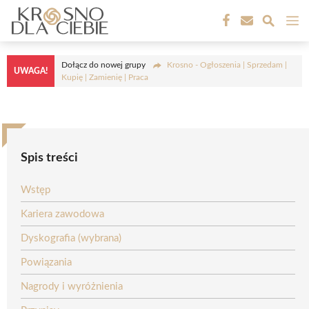
Przejdź
M
do
treści
Dołącz do nowej grupy
Krosno - Ogłoszenia | Sprzedam |
UWAGA!
Kupię | Zamienię | Praca
Spis treści
Wstęp
Kariera zawodowa
Dyskografia (wybrana)
Powiązania
Nagrody i wyróżnienia