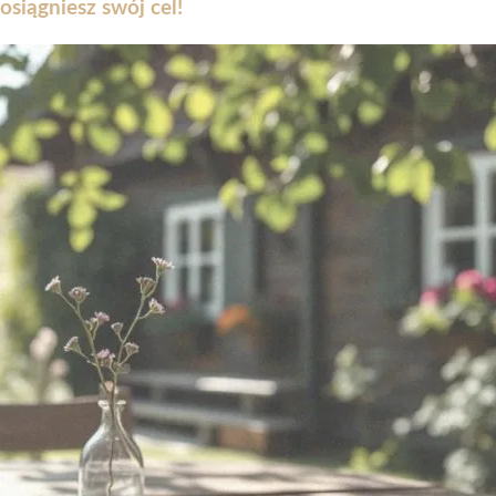
siągniesz swój cel!