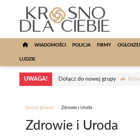
Przejdź
do
treści
WIADOMOŚCI
POLICJA
FIRMY
OGŁOSZE
LUDZIE
UWAGA!
Dołącz do nowej grupy
Kros
Strona główna
/
Zdrowie i Uroda
Zdrowie i Uroda