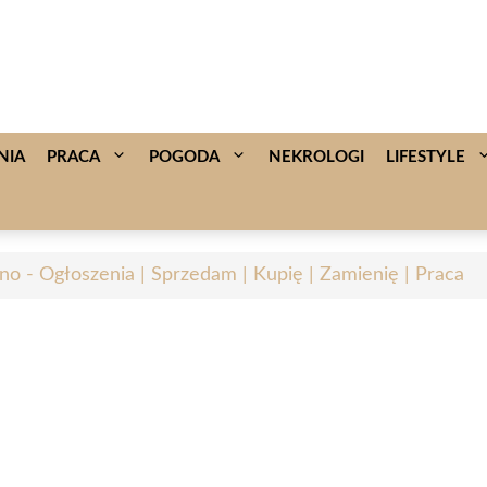
NIA
PRACA
POGODA
NEKROLOGI
LIFESTYLE
no - Ogłoszenia | Sprzedam | Kupię | Zamienię | Praca