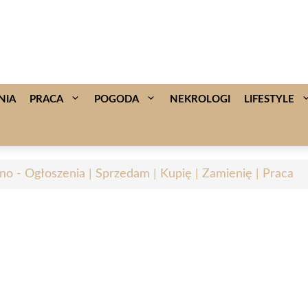
NIA
PRACA
POGODA
NEKROLOGI
LIFESTYLE
no - Ogłoszenia | Sprzedam | Kupię | Zamienię | Praca