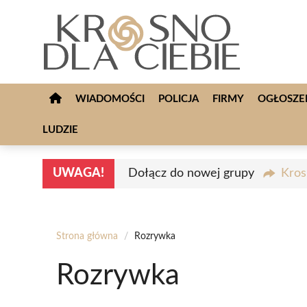
Przejdź
do
treści
WIADOMOŚCI
POLICJA
FIRMY
OGŁOSZE
LUDZIE
UWAGA!
Dołącz do nowej grupy
Kros
Strona główna
/
Rozrywka
Rozrywka