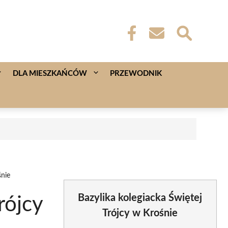
DLA MIESZKAŃCÓW
PRZEWODNIK
śnie
Bazylika kolegiacka Świętej
rójcy
Trójcy w Krośnie