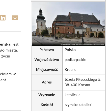
e
Share
Share
on
on
sApp
LinkedIn
Email
ieńska
, jest
Państwo
Polska
go miasta.
w życiu
Województwo
podkarpackie
Miejscowość
Krosno
ościołem w
Józefa Piłsudskiego 5,
ment
Adres
38-400 Krosno
Wyznanie
katolickie
Kościół
rzymskokatolicki