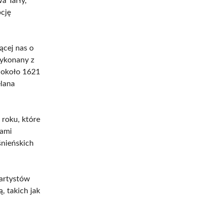
a Tarły,
pcję
ącej nas o
Wykonany z
 około 1621
elana
 roku, które
iami
śnieńskich
 artystów
, takich jak