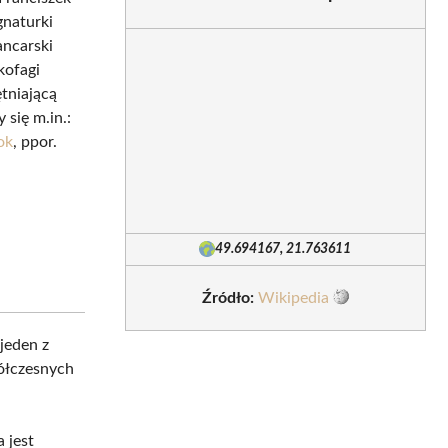
gnaturki
ancarski
kofagi
tniającą
 się m.in.:
ok
, ppor.
49.694167, 21.763611
Źródło:
Wikipedia
 jeden z
półczesnych
a jest