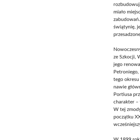
rozbudowują
miało miejsc
zabudowań. 
świątynię, 
przesadzone
Nowoczesny 
ze Szkocji,
jego renowa
Petroniego, 
tego okresu
nawie główn
Portiusa pr
charakter –
W tej zmody
początku XX
wcześniejsz
W 1899 roku