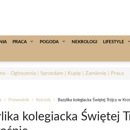
NIA
PRACA
POGODA
NEKROLOGI
LIFESTYLE
no - Ogłoszenia | Sprzedam | Kupię | Zamienię | Praca
a
/
Przewodnik
/
Kościoły
/
Bazylika kolegiacka Świętej Trójcy w Kro
lika kolegiacka Świętej T