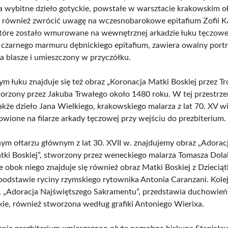
 wybitne dzieło gotyckie, powstałe w warsztacie krakowskim 
 również zwrócić uwagę na wczesnobarokowe epitafium Zofii Ka
które zostało wmurowane na wewnętrznej arkadzie łuku tęczowe
czarnego marmuru dębnickiego epitafium, zawiera owalny portr
 blasze i umieszczony w przyczółku.
m łuku znajduje się też obraz „Koronacja Matki Boskiej przez Tr
worzony przez Jakuba Trwałego około 1480 roku. W tej przestrz
akże dzieło Jana Wielkiego, krakowskiego malarza z lat 70. XV w
owione na filarze arkady tęczowej przy wejściu do prezbiterium.
m ołtarzu głównym z lat 30. XVII w. znajdujemy obraz „Adoracj
atki Boskiej”, stworzony przez weneckiego malarza Tomasza Dola
e obok niego znajduje się również obraz Matki Boskiej z Dzieciąt
podstawie ryciny rzymskiego rytownika Antonia Caranzani. Kole
 „Adoracja Najświętszego Sakramentu”, przedstawia duchowień
kie, również stworzona według grafiki Antoniego Wierixa.