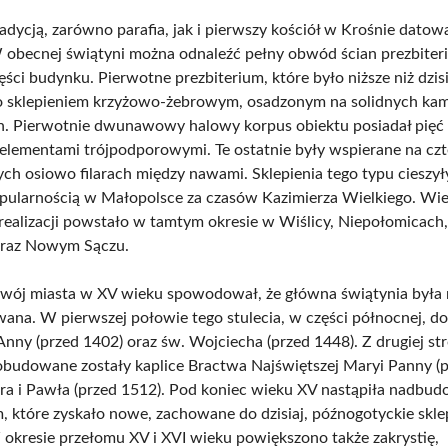
radycją, zarówno parafia, jak i pierwszy kościół w Krośnie datow
 obecnej świątyni można odnaleźć pełny obwód ścian prezbiteria
ci budynku. Pierwotne prezbiterium, które było niższe niż dzisi
o sklepieniem krzyżowo-żebrowym, osadzonym na solidnych ka
. Pierwotnie dwunawowy halowy korpus obiektu posiadał pięć 
z elementami trójpodporowymi. Te ostatnie były wspierane na cz
ch osiowo filarach między nawami. Sklepienia tego typu cieszyły
ularnością w Małopolsce za czasów Kazimierza Wielkiego. Wie
ealizacji powstało w tamtym okresie w Wiślicy, Niepołomicach,
oraz Nowym Sączu.
wój miasta w XV wieku spowodował, że główna świątynia była 
na. W pierwszej połowie tego stulecia, w części północnej, d
Anny (przed 1402) oraz św. Wojciecha (przed 1448). Z drugiej st
obudowane zostały kaplice Bractwa Najświętszej Maryi Panny (
otra i Pawła (przed 1512). Pod koniec wieku XV nastąpiła nadbu
m, które zyskało nowe, zachowane do dzisiaj, późnogotyckie skle
 okresie przełomu XV i XVI wieku powiększono także zakrystię,