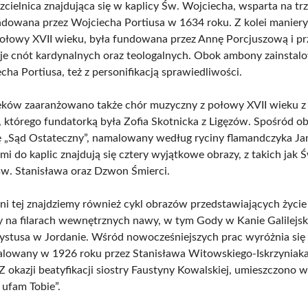
cielnica znajdująca się w kaplicy Św. Wojciecha, wsparta na tr
ndowana przez Wojciecha Portiusa w 1634 roku. Z kolei manier
ołowy XVII wieku, była fundowana przez Annę Porcjuszową i p
cje cnót kardynalnych oraz teologalnych. Obok ambony zainstal
ha Portiusa, też z personifikacją sprawiedliwości.
eków zaaranżowano także chór muzyczny z połowy XVII wieku z
którego fundatorką była Zofia Skotnicka z Ligęzów. Spośród o
ę „Sąd Ostateczny”, namalowany według ryciny flamandczyka Jan
i do kaplic znajdują się cztery wyjątkowe obrazy, z takich jak Ś
w. Stanisława oraz Dzwon Śmierci.
ni tej znajdziemy również cykl obrazów przedstawiających życi
 na filarach wewnętrznych nawy, w tym Gody w Kanie Galilejski
ystusa w Jordanie. Wśród nowocześniejszych prac wyróżnia się
alowany w 1926 roku przez Stanisława Witowskiego-Iskrzyniaka
 Z okazji beatyfikacji siostry Faustyny Kowalskiej, umieszczono w
 ufam Tobie”.