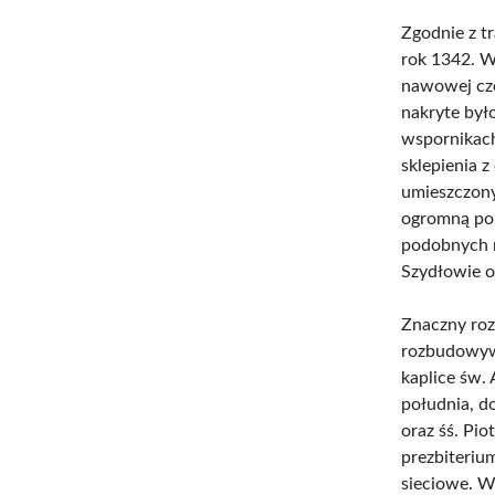
Zgodnie z t
rok 1342. W
nawowej częś
nakryte był
wspornikach
sklepienia 
umieszczony
ogromną pop
podobnych r
Szydłowie 
Znaczny roz
rozbudowywa
kaplice św. 
południa, d
oraz śś. Pi
prezbiteriu
sieciowe. W