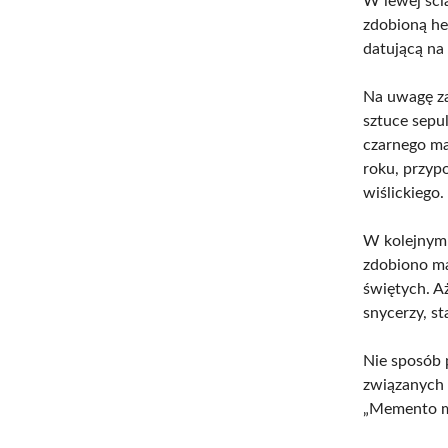
W lewej ści
zdobioną he
datującą na
Na uwagę za
sztuce sepu
czarnego ma
roku, przypo
wiślickiego.
W kolejnym 
zdobiono ma
świętych. A
snycerzy, s
Nie sposób 
związanych 
„Memento mo