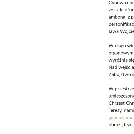
Cynowa chrz
została ufu
ambona, z p
personifika
ława Wojciec
W ciągu wi
organowym, 
wyróżnia si
Nad wejściam
Zabójstwo ś
W przestrze
umieszczony
Chrzest Chr
Teresy, nam
gimnazjum
.
obraz „Jezu,