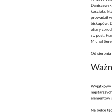
Daniszewski.
kościoła, k
prowadził w
biskupów. D
ofiary zbro
st. post. Fr
Michał Sere
Od sierpnia 
Ważni
Wyjątkow
najstarszyc
elementów s
Na belce tę