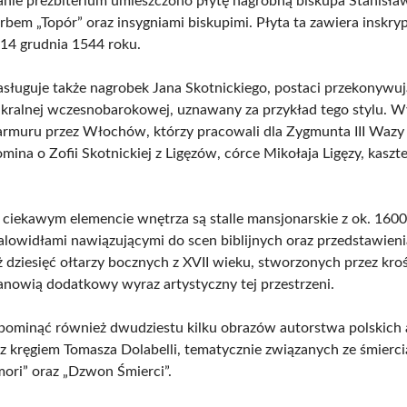
anie prezbiterium umieszczono płytę nagrobną biskupa Stanisław
rbem „Topór” oraz insygniami biskupimi. Płyta ta zawiera inskry
 14 grudnia 1544 roku.
sługuje także nagrobek Jana Skotnickiego, postaci przekonywuj
lkralnej wczesnobarokowej, uznawany za przykład tego stylu. 
rmuru przez Włochów, którzy pracowali dla Zygmunta III Wazy
mina o Zofii Skotnickiej z Ligęzów, córce Mikołaja Ligęzy, kaszt
ciekawym elemencie wnętrza są stalle mansjonarskie z ok. 1600
lowidłami nawiązującymi do scen biblijnych oraz przedstawien
ż dziesięć ołtarzy bocznych z XVII wieku, stworzonych przez kro
tanowią dodatkowy wyraz artystyczny tej przestrzeni.
pominąć również dwudziestu kilku obrazów autorstwa polskich
z kręgiem Tomasza Dolabelli, tematycznie związanych ze śmiercią
ri” oraz „Dzwon Śmierci”.