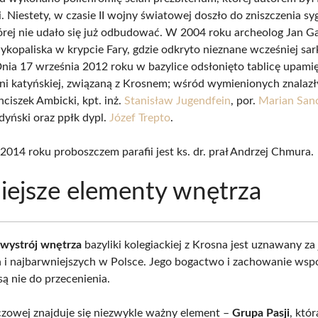
 Niestety, w czasie II wojny światowej doszło do zniszczenia sy
tórej nie udało się już odbudować. W 2004 roku archeolog Jan G
ykopaliska w krypcie Fary, gdzie odkryto nieznane wcześniej sar
nia 17 września 2012 roku w bazylice odsłonięto tablicę upamię
dni katyńskiej, związaną z Krosnem; wśród wymienionych znalazły
anciszek Ambicki, kpt. inż.
Stanisław Jugendfein
, por.
Marian San
dyński oraz ppłk dypl.
Józef Trepto
.
2014 roku proboszczem parafii jest ks. dr. prał Andrzej Chmura.
ejsze elementy wnętrza
y
wystrój wnętrza
bazyliki kolegiackiej z Krosna jest uznawany za
h i najbarwniejszych w Polsce. Jego bogactwo i zachowanie ws
ą nie do przecenienia.
czowej znajduje się niezwykle ważny element –
Grupa Pasji
, któr