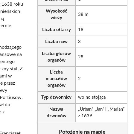
w 1638 roku
śnieńskich
Wysokość
38 m
wieży
ną
iernie
Liczba ołtarzy
18
Liczba naw
3
chodzącego
Liczba głosów
inansowe na
28
organów
centego
zny styl. Z
Liczba
tami w
manuałów
2
e przez
organów
nowy
 Portiusów.
Typ dzwonnicy
wolno stojąca
ał do
Nazwa
„Urban”, „Jan” i „Marian”
e z
dzwonów
z 1639
Położenie na mapie
Franciszek