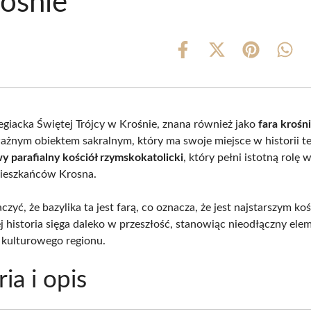
ośnie
Share
Share
Share
Shar
on
on
on
on
Facebook
X
Pinterest
What
(Twitter)
legiacka Świętej Trójcy w Krośnie, znana również jako
fara krośn
ażnym obiektem sakralnym, który ma swoje miejsce w historii te
y parafialny kościół rzymskokatolicki
, który pełni istotną rolę 
mieszkańców Krosna.
zyć, że bazylika ta jest farą, co oznacza, że jest najstarszym k
ej historia sięga daleko w przeszłość, stanowiąc nieodłączny ele
 kulturowego regionu.
ia i opis