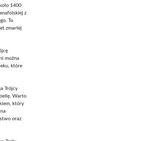
około 1400
nafolskiej z
go. To
et zmarłej
ójcę
eni można
ieku, które
a Trójcy
bellę. Warto
kiem, który
jna
stwo oraz