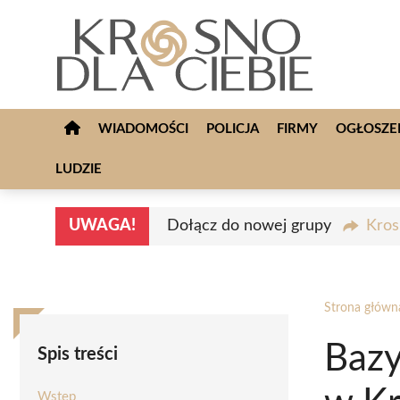
Przejdź
do
treści
WIADOMOŚCI
POLICJA
FIRMY
OGŁOSZE
LUDZIE
UWAGA!
Dołącz do nowej grupy
Kros
Strona główn
Bazy
Spis treści
Wstęp