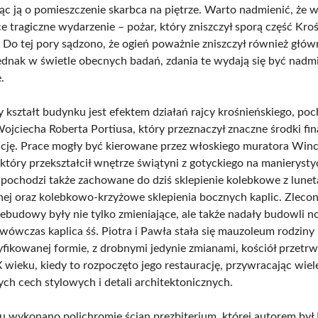
c ją o pomieszczenie skarbca na piętrze. Warto nadmienić, że 
e tragiczne wydarzenie – pożar, który zniszczył sporą część Kro
Do tej pory sądzono, że ogień poważnie zniszczył również głów
jednak w świetle obecnych badań, zdania te wydają się być nadm
.
kształt budynku jest efektem działań rajcy krośnieńskiego, po
 Wojciecha Roberta Portiusa, który przeznaczył znaczne środki f
cję. Prace mogły być kierowane przez włoskiego muratora Win
który przekształcił wnętrze świątyni z gotyckiego na manierystyc
 pochodzi także zachowane do dziś sklepienie kolebkowe z lune
ej oraz kolebkowo-krzyżowe sklepienia bocznych kaplic. Zlecon
zebudowy były nie tylko zmieniające, ale także nadały budowli 
 wówczas kaplica śś. Piotra i Pawła stała się mauzoleum rodziny
fikowanej formie, z drobnymi jedynie zmianami, kościół przetrw
 wieku, kiedy to rozpoczęto jego restaurację, przywracając wiel
ych cech stylowych i detali architektonicznych.
 wykonano polichromię ścian prezbiterium, której autorem był 