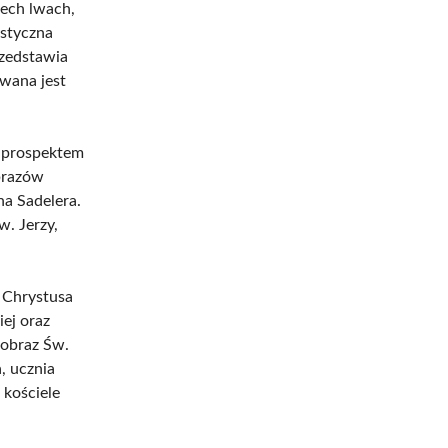
zech lwach,
ystyczna
rzedstawia
owana jest
 prospektem
brazów
a Sadelera.
w. Jerzy,
e Chrystusa
ej oraz
 obraz Św.
, ucznia
 kościele