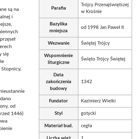
Trójcy Przenajświętszej
Parafia
ane są na
w Krośnie
lnej i
ejsze,
Bazylika
od 1998 Jan Paweł II
mniejsza
miennych
przęseł
Wezwanie
Świętej Trójcy
terech
 się
Wspomnienie
Święto Trójcy Świętej
le
liturgiczne
 Stopnicy,
Data
zakończenia
1342
budowy
nieustannie
odano
Fundator
Kazimierz Wielki
rony, od
przed 1446)
Styl
gotycki
dowa
Materiał bud.
cegła
pienie
Liczba wież
1