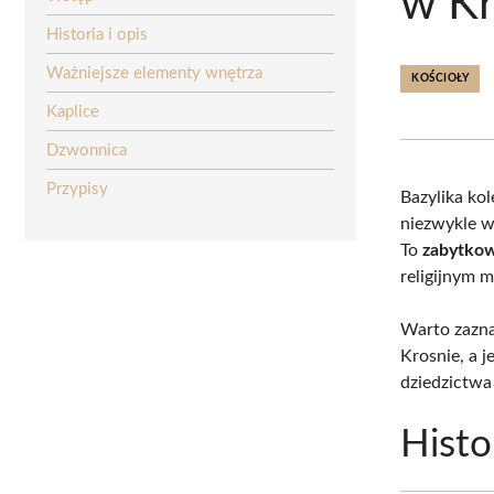
w Kr
Historia i opis
Ważniejsze elementy wnętrza
KOŚCIOŁY
Kaplice
Dzwonnica
Przypisy
Bazylika ko
niezwykle w
To
zabytkow
religijnym 
Warto zaznac
Krosnie, a j
dziedzictwa
Histor