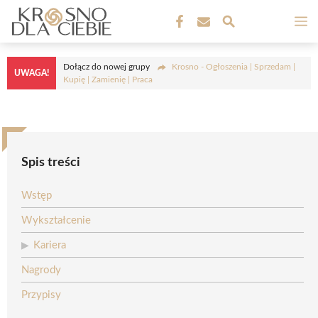
Przejdź
M
do
treści
Dołącz do nowej grupy
Krosno - Ogłoszenia | Sprzedam |
UWAGA!
Kupię | Zamienię | Praca
Spis treści
Wstęp
Wykształcenie
Kariera
Nagrody
Przypisy