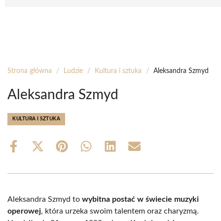
Strona główna
/
Ludzie
/
Kultura i sztuka
/
Aleksandra Szmyd
Aleksandra Szmyd
KULTURA I SZTUKA
Share
Share
Share
Share
Share
Share
on
on
on
on
on
on
Facebook
X
Pinterest
WhatsApp
LinkedIn
Email
(Twitter)
Aleksandra Szmyd to
wybitna postać w świecie muzyki
operowej
, która urzeka swoim talentem oraz charyzmą.