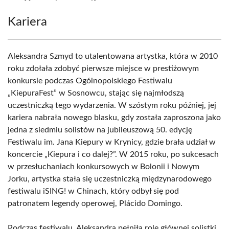
Kariera
Aleksandra Szmyd to utalentowana artystka, która w 2010
roku zdołała zdobyć pierwsze miejsce w prestiżowym
konkursie podczas Ogólnopolskiego Festiwalu
„KiepuraFest” w Sosnowcu, stając się najmłodszą
uczestniczką tego wydarzenia. W szóstym roku później, jej
kariera nabrała nowego blasku, gdy została zaproszona jako
jedna z siedmiu solistów na jubileuszową 50. edycję
Festiwalu im. Jana Kiepury w Krynicy, gdzie brała udział w
koncercie „Kiepura i co dalej?”. W 2015 roku, po sukcesach
w przesłuchaniach konkursowych w Bolonii i Nowym
Jorku, artystka stała się uczestniczką międzynarodowego
festiwalu iSING! w Chinach, który odbył się pod
patronatem legendy operowej, Plácido Domingo.
Podczas festiwalu, Aleksandra pełniła rolę głównej solistki,