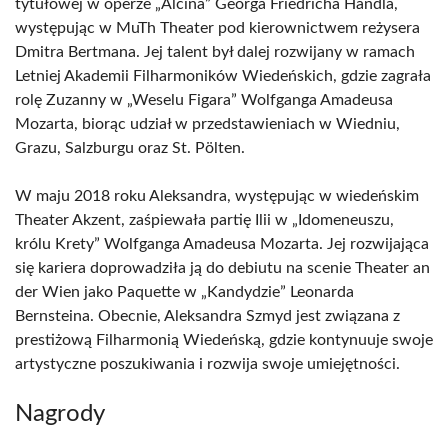
tytułowej w operze „Alcina” Georga Friedricha Händla,
występując w MuTh Theater pod kierownictwem reżysera
Dmitra Bertmana. Jej talent był dalej rozwijany w ramach
Letniej Akademii Filharmoników Wiedeńskich, gdzie zagrała
rolę Zuzanny w „Weselu Figara” Wolfganga Amadeusa
Mozarta, biorąc udział w przedstawieniach w Wiedniu,
Grazu, Salzburgu oraz St. Pölten.
W maju 2018 roku Aleksandra, występując w wiedeńskim
Theater Akzent, zaśpiewała partię Ilii w „Idomeneuszu,
królu Krety” Wolfganga Amadeusa Mozarta. Jej rozwijająca
się kariera doprowadziła ją do debiutu na scenie Theater an
der Wien jako Paquette w „Kandydzie” Leonarda
Bernsteina. Obecnie, Aleksandra Szmyd jest związana z
prestiżową Filharmonią Wiedeńską, gdzie kontynuuje swoje
artystyczne poszukiwania i rozwija swoje umiejętności.
Nagrody