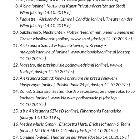
Alcina [online], Musik und Kunst Privatuniversität der Stadt
Wien [dostęp 14.10.2019 r.]
Paquette - Aleksandra Szmyd | Candide [online], Theater an der
Wien [dostęp 14.10.2019 r.]
SalzburgerS. Nachrichten, Flotter "Figaro" mit jungen Sängern im
Grazer Musikverein [online], www.sn.at [dostęp 14.10.2019 r.]
Aleksandra Szmyd w Pijalni Głównej w Krynicy •
malopolskaonline.pl [online], www.malopolskaonline.pl [dostęp
14.10.2019 r.]
Maestro, nie przejmuj się podpowiedziami [online], www.e-
teatr.pl [dostęp 14.10.2019 r.]
Aleksandra Szmyd: kiedyś broniłam się przed śpiewem
klasycznym [online], PolskieRadio24.pl [dostęp 14.10.2019 r.]
ZofiaZ. Stopińska, Jestem bardzo szczęśliwa, że mogę robić to co
kocham. [online], www.klasyka-podkarpacie.pl [dostęp
14.10.2019 r.]
a b c Aleksandra SZMYD [online], Filharmonia Poznańska
[dostęp 14.10.2019 r.]
Medea Music Gmbh - Elisabetta Hartl, Erich Hofmann & Team
[online], MEDEA MUSIC GmbH [dostęp 14.10.2019 r.]
Candide [online], Theater an der Wien [dostęp 14.10.2019 r.]