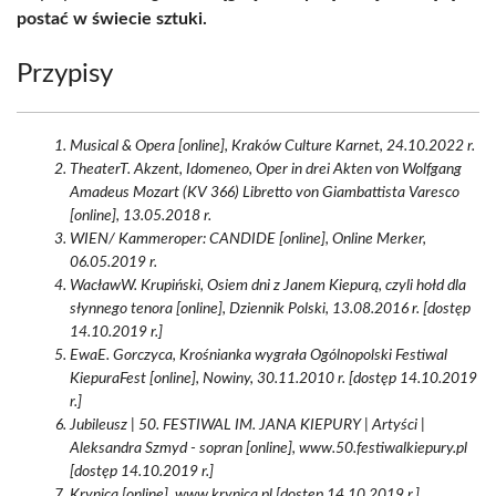
postać w świecie sztuki.
Przypisy
Musical & Opera [online], Kraków Culture Karnet, 24.10.2022 r.
TheaterT. Akzent, Idomeneo, Oper in drei Akten von Wolfgang
Amadeus Mozart (KV 366) Libretto von Giambattista Varesco
[online], 13.05.2018 r.
WIEN/ Kammeroper: CANDIDE [online], Online Merker,
06.05.2019 r.
WacławW. Krupiński, Osiem dni z Janem Kiepurą, czyli hołd dla
słynnego tenora [online], Dziennik Polski, 13.08.2016 r. [dostęp
14.10.2019 r.]
EwaE. Gorczyca, Krośnianka wygrała Ogólnopolski Festiwal
KiepuraFest [online], Nowiny, 30.11.2010 r. [dostęp 14.10.2019
r.]
Jubileusz | 50. FESTIWAL IM. JANA KIEPURY | Artyści |
Aleksandra Szmyd - sopran [online], www.50.festiwalkiepury.pl
[dostęp 14.10.2019 r.]
Krynica [online], www.krynica.pl [dostęp 14.10.2019 r.]