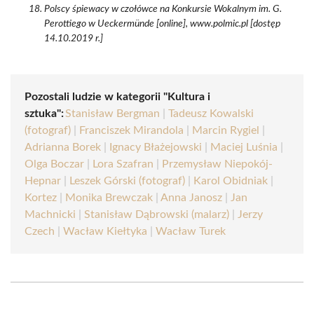
Polscy śpiewacy w czołówce na Konkursie Wokalnym im. G.
Perottiego w Ueckermünde [online], www.polmic.pl [dostęp
14.10.2019 r.]
Pozostali ludzie w kategorii "Kultura i
sztuka":
Stanisław Bergman
|
Tadeusz Kowalski
(fotograf)
|
Franciszek Mirandola
|
Marcin Rygiel
|
Adrianna Borek
|
Ignacy Błażejowski
|
Maciej Luśnia
|
Olga Boczar
|
Lora Szafran
|
Przemysław Niepokój-
Hepnar
|
Leszek Górski (fotograf)
|
Karol Obidniak
|
Kortez
|
Monika Brewczak
|
Anna Janosz
|
Jan
Machnicki
|
Stanisław Dąbrowski (malarz)
|
Jerzy
Czech
|
Wacław Kiełtyka
|
Wacław Turek