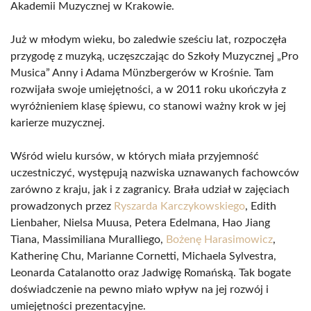
Akademii Muzycznej w Krakowie.
Już w młodym wieku, bo zaledwie sześciu lat, rozpoczęła
przygodę z muzyką, uczęszczając do Szkoły Muzycznej „Pro
Musica” Anny i Adama Mϋnzbergerów w Krośnie. Tam
rozwijała swoje umiejętności, a w 2011 roku ukończyła z
wyróżnieniem klasę śpiewu, co stanowi ważny krok w jej
karierze muzycznej.
Wśród wielu kursów, w których miała przyjemność
uczestniczyć, występują nazwiska uznawanych fachowców
zarówno z kraju, jak i z zagranicy. Brała udział w zajęciach
prowadzonych przez
Ryszarda Karczykowskiego
, Edith
Lienbaher, Nielsa Muusa, Petera Edelmana, Hao Jiang
Tiana, Massimiliana Muralliego,
Bożenę Harasimowicz
,
Katherinę Chu, Marianne Cornetti, Michaela Sylvestra,
Leonarda Catalanotto oraz Jadwigę Romańską. Tak bogate
doświadczenie na pewno miało wpływ na jej rozwój i
umiejętności prezentacyjne.