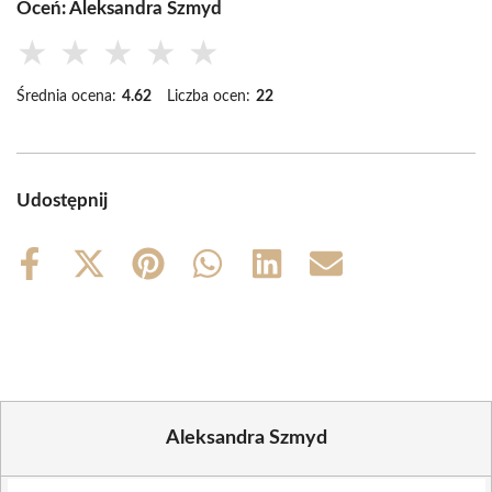
Oceń: Aleksandra Szmyd
★
★
★
★
★
Średnia ocena:
4.62
Liczba ocen:
22
Udostępnij
Share
Share
Share
Share
Share
Share
on
on
on
on
on
on
Facebook
X
Pinterest
WhatsApp
LinkedIn
Email
(Twitter)
Aleksandra Szmyd