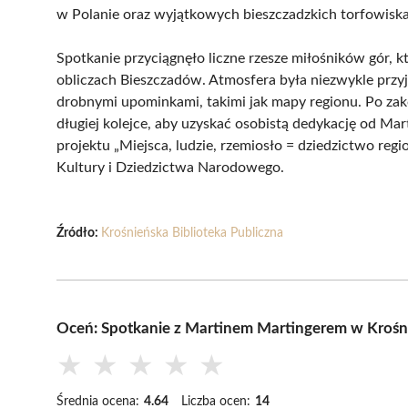
w Polanie oraz wyjątkowych bieszczadzkich torfowisk
Spotkanie przyciągnęło liczne rzesze miłośników gór, 
obliczach Bieszczadów. Atmosfera była niezwykle przyj
drobnymi upominkami, takimi jak mapy regionu. Po zak
długiej kolejce, aby uzyskać osobistą dedykację od Ma
projektu „Miejsca, ludzie, rzemiosło = dziedzictwo regi
Kultury i Dziedzictwa Narodowego.
Źródło:
Krośnieńska Biblioteka Publiczna
Oceń: Spotkanie z Martinem Martingerem w Krośnie
★
★
★
★
★
Średnia ocena:
4.64
Liczba ocen:
14