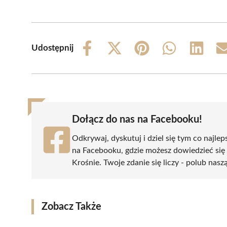
Udostępnij
Share
Share
Share
Share
Share
on
on
on
on
on
Facebook
X
Pinterest
WhatsApp
LinkedIn
(Twitter)
Dołącz do nas na Facebooku!
Odkrywaj, dyskutuj i dziel się tym co najlep
na Facebooku, gdzie możesz dowiedzieć się
Krośnie. Twoje zdanie się liczy - polub nasz
Zobacz Także