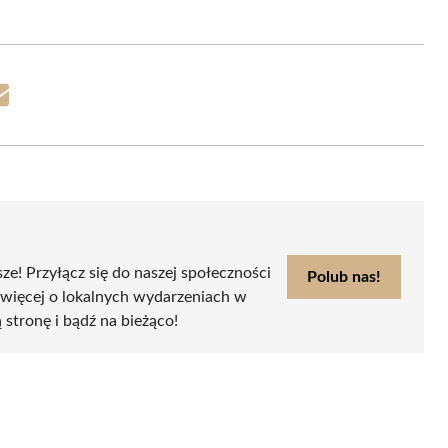
Share
on
Email
sze! Przyłącz się do naszej społeczności
Polub nas!
 więcej o lokalnych wydarzeniach w
ą stronę i bądź na bieżąco!