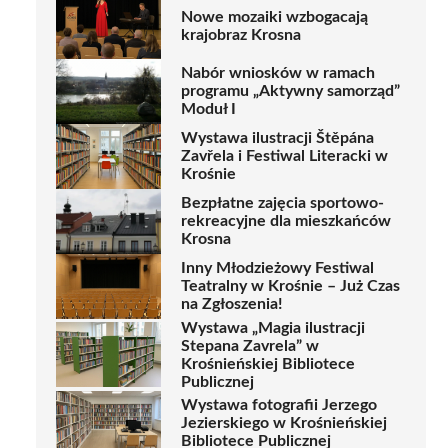
Nowe mozaiki wzbogacają
krajobraz Krosna
Nabór wniosków w ramach
programu „Aktywny samorząd”
Moduł I
Wystawa ilustracji Štěpána
Zavřela i Festiwal Literacki w
Krośnie
Bezpłatne zajęcia sportowo-
rekreacyjne dla mieszkańców
Krosna
Inny Młodzieżowy Festiwal
Teatralny w Krośnie – Już Czas
na Zgłoszenia!
Wystawa „Magia ilustracji
Stepana Zavrela” w
Krośnieńskiej Bibliotece
Publicznej
Wystawa fotografii Jerzego
Jezierskiego w Krośnieńskiej
Bibliotece Publicznej