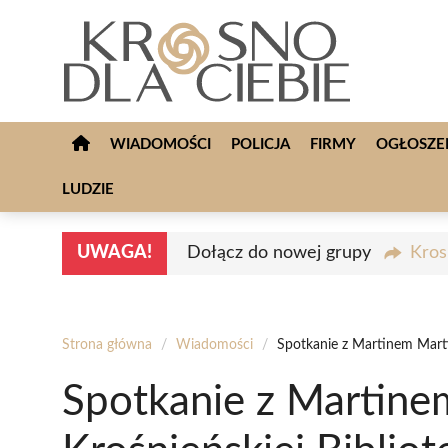
Przejdź
do
treści
WIADOMOŚCI
POLICJA
FIRMY
OGŁOSZE
LUDZIE
UWAGA!
Dołącz do nowej grupy
Kros
Strona główna
/
Wiadomości
/
Spotkanie z Martinem Marti
Spotkanie z Martin