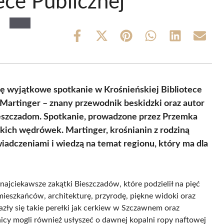
ece Publicznej
Share
Share
Share
Share
Share
Share
on
on
on
on
on
on
Facebook
X
Pinterest
WhatsApp
LinkedIn
Email
(Twitter)
ię wyjątkowe spotkanie w Krośnieńskiej Bibliotece
 Martinger – znany przewodnik beskidzki oraz autor
eszczadom. Spotkanie, prowadzone przez Przemka
kich wędrówek. Martinger, krośnianin z rodziną
świadczeniami i wiedzą na temat regionu, który ma dla
ajciekawsze zakątki Bieszczadów, które podzielił na pięć
ieszkańców, architekturę, przyrodę, piękne widoki oraz
zły się takie perełki jak cerkiew w Szczawnem oraz
cy mogli również usłyszeć o dawnej kopalni ropy naftowej