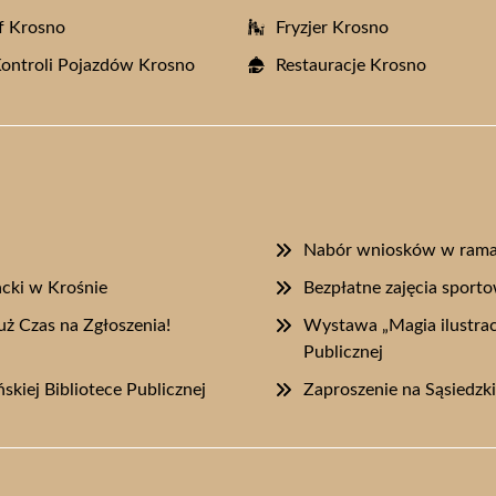
f Krosno
Fryzjer Krosno
Kontroli Pojazdów Krosno
Restauracje Krosno
Nabór wniosków w rama
acki w Krośnie
Bezpłatne zajęcia sport
uż Czas na Zgłoszenia!
Wystawa „Magia ilustracj
Publicznej
skiej Bibliotece Publicznej
Zaproszenie na Sąsiedzk