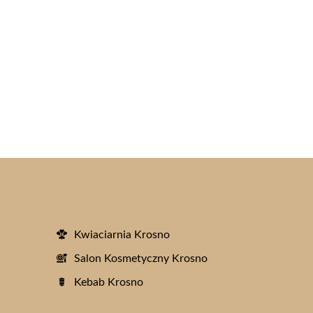
Kwiaciarnia Krosno
Salon Kosmetyczny Krosno
Kebab Krosno