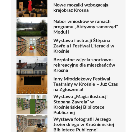
Nowe mozaiki wzbogacają
krajobraz Krosna
Nabór wniosków w ramach
programu „Aktywny samorząd”
Moduł I
Wystawa ilustracji Štěpána
Zavřela i Festiwal Literacki w
Krośnie
Bezpłatne zajęcia sportowo-
rekreacyjne dla mieszkańców
Krosna
Inny Młodzieżowy Festiwal
Teatralny w Krośnie – Już Czas
na Zgłoszenia!
Wystawa „Magia ilustracji
Stepana Zavrela” w
Krośnieńskiej Bibliotece
Publicznej
Wystawa fotografii Jerzego
Jezierskiego w Krośnieńskiej
Bibliotece Publicznej