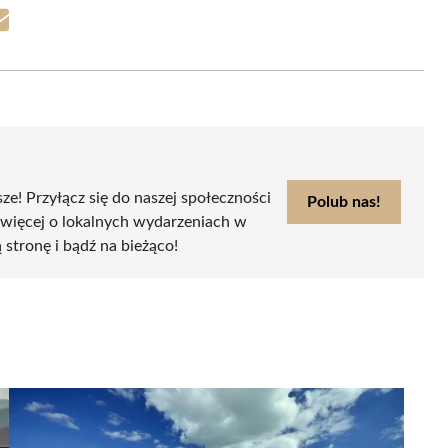
Share
on
Email
sze! Przyłącz się do naszej społeczności
Polub nas!
 więcej o lokalnych wydarzeniach w
ą stronę i bądź na bieżąco!