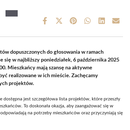
Share
Share
Share
Share
Share
Share
on
on
on
on
on
on
Facebook
X
Pinterest
WhatsApp
LinkedIn
Email
(Twitter)
ektów dopuszczonych do głosowania w ramach
się w najbliższy poniedziałek, 6 października 2025
0:00. Mieszkańcy mają szansę na aktywne
być realizowane w ich mieście. Zachęcamy
nych projektów.
 dostępna jest szczegółowa lista projektów, które przeszły
eszkańców. To doskonała okazja, aby zaangażować się w
e odpowiadają na potrzeby mieszkańców oraz przyczyniają się