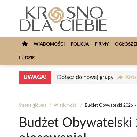
Przejdź
do
treści
WIADOMOŚCI
POLICJA
FIRMY
OGŁOSZE
LUDZIE
UWAGA!
Dołącz do nowej grupy
Kros
Strona główna
/
Wiadomości
/
Budżet Obywatelski 2026 –
Budżet Obywatelski 