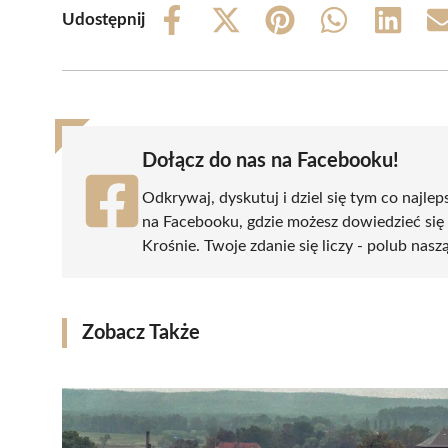
Udostępnij
Share
Share
Share
Share
Share
on
on
on
on
on
Facebook
X
Pinterest
WhatsApp
LinkedIn
(Twitter)
Dołącz do nas na Facebooku!
Odkrywaj, dyskutuj i dziel się tym co najlep
na Facebooku, gdzie możesz dowiedzieć się
Krośnie. Twoje zdanie się liczy - polub nasz
Zobacz Także