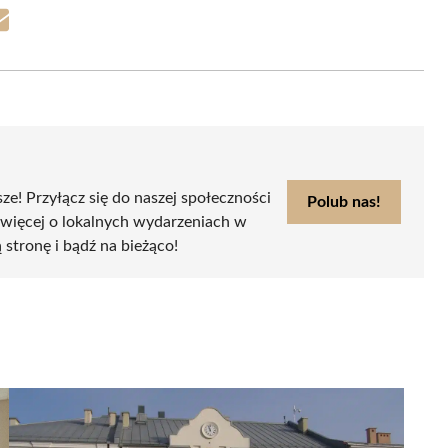
Share
on
Email
sze! Przyłącz się do naszej społeczności
Polub nas!
 więcej o lokalnych wydarzeniach w
ą stronę i bądź na bieżąco!