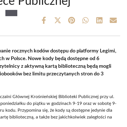
ece Publicznej
Share
Share
Share
Share
Share
Share
on
on
on
on
on
on
Facebook
X
Pinterest
WhatsApp
LinkedIn
Email
(Twitter)
wanie rocznych kodów dostępu do platformy Legimi,
ych w Polsce. Nowe kody będą dostępne od 6
ytelnicy z aktywną kartą biblioteczną będą mogli
iobooków bez limitu przeczytanych stron do 3
ni Głównej Krośnieńskiej Biblioteki Publicznej przy ul.
 poniedziałku do piątku w godzinach 9-19 oraz w sobotę 9-
oru kodu. Przypomina się, że kody są dostępne jedynie dla
rtę biblioteczną, a także bez jakichkolwiek zaległości na