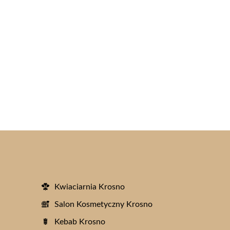
Kwiaciarnia Krosno
Salon Kosmetyczny Krosno
Kebab Krosno