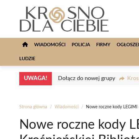
Przejdź
do
treści
WIADOMOŚCI
POLICJA
FIRMY
OGŁOSZE
LUDZIE
UWAGA!
Dołącz do nowej grupy
Kros
Strona główna
/
Wiadomości
/
Nowe roczne kody LEGIMI do
Nowe roczne kody L