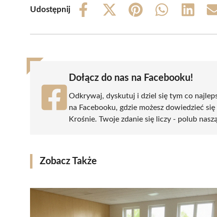
Udostępnij
Share
Share
Share
Share
Share
on
on
on
on
on
Facebook
X
Pinterest
WhatsApp
LinkedIn
(Twitter)
Dołącz do nas na Facebooku!
Odkrywaj, dyskutuj i dziel się tym co najlep
na Facebooku, gdzie możesz dowiedzieć się
Krośnie. Twoje zdanie się liczy - polub nasz
Zobacz Także