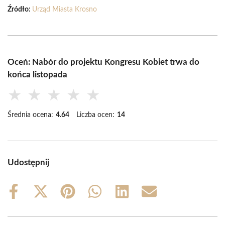
Źródło:
Urząd Miasta Krosno
Oceń: Nabór do projektu Kongresu Kobiet trwa do
końca listopada
★
★
★
★
★
Średnia ocena:
4.64
Liczba ocen:
14
Udostępnij
Share
Share
Share
Share
Share
Share
on
on
on
on
on
on
Facebook
X
Pinterest
WhatsApp
LinkedIn
Email
(Twitter)