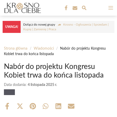
Przejdź
M
do
treści
Dołącz do nowej grupy
Krosno - Ogłoszenia | Sprzedam |
UWAGA!
Kupię | Zamienię | Praca
Strona główna
/
Wiadomości
/
Nabór do projektu Kongresu
Kobiet trwa do końca listopada
Nabór do projektu Kongresu
Kobiet trwa do końca listopada
Data dodania:
4 listopada 2025 r.
Share
Share
Share
Share
Share
Share
on
on
on
on
on
on
Facebook
X
Pinterest
WhatsApp
LinkedIn
Email