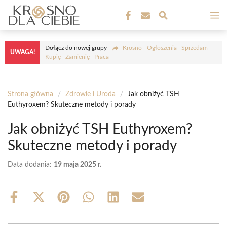
Przejdź
M
do
treści
Dołącz do nowej grupy
Krosno - Ogłoszenia | Sprzedam |
UWAGA!
Kupię | Zamienię | Praca
Strona główna
/
Zdrowie i Uroda
/
Jak obniżyć TSH
Euthyroxem? Skuteczne metody i porady
Jak obniżyć TSH Euthyroxem?
Skuteczne metody i porady
Data dodania:
19 maja 2025 r.
Share
Share
Share
Share
Share
Share
on
on
on
on
on
on
Facebook
X
Pinterest
WhatsApp
LinkedIn
Email
(Twitter)