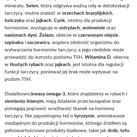
minerału.
Selen
, który odgrywa ważną rolę w detoksykacji
tarczycy, można znaleźć w
orzechach brazylijskich
,
tuńczyku
oraz
jajkach
.
Cynk
, istotny dla produkcji
hormonów, występuje w
ostryżach
,
wołowinie
oraz
nasionach dyni
.
Żelazo
, obecne w
czerwonym mięsie
,
szpinaku
i
soczewicy
, wspiera zdolność organizmu do
wytwarzania hormonów tarczycy, a jego niedobór może
prowadzić do wzrostu poziomu TSH.
Witamina D
, obecna
w
tłustych rybach
oraz
jajkach
, jest istotna dla regulacji
funkcji tarczycy, ponieważ jej brak może wpływać na
poziom TSH.
Dodatkowo,
kwasy omega-3
, które znajdziemy w rybach i
siemieniu lnianym
, mają działanie przeciwzapalne oraz
pomagają poprawić wrażliwość tkanek na hormony
tarczycy. Nie zapominajmy też o
tyrozynie
, aminokwasie
niezbędnym do produkcji hormonów, którego źródłem są
pełnowartościowe produkty białkowe, takie jak
drób
,
tofu