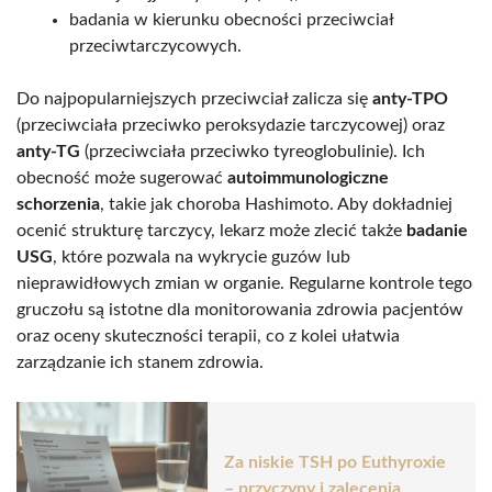
badania w kierunku obecności przeciwciał
przeciwtarczycowych.
Do najpopularniejszych przeciwciał zalicza się
anty-TPO
(przeciwciała przeciwko peroksydazie tarczycowej) oraz
anty-TG
(przeciwciała przeciwko tyreoglobulinie). Ich
obecność może sugerować
autoimmunologiczne
schorzenia
, takie jak choroba Hashimoto. Aby dokładniej
ocenić strukturę tarczycy, lekarz może zlecić także
badanie
USG
, które pozwala na wykrycie guzów lub
nieprawidłowych zmian w organie. Regularne kontrole tego
gruczołu są istotne dla monitorowania zdrowia pacjentów
oraz oceny skuteczności terapii, co z kolei ułatwia
zarządzanie ich stanem zdrowia.
Za niskie TSH po Euthyroxie
– przyczyny i zalecenia