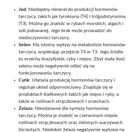
Jod
: Niezbędny minerał do produkcji hormonów
tarczycy, takich jak tyroksyna (T4) i trójjodotyronina
(T3). Można go znaleźć w rybach morskich, algach i
soli jodowanej. Jego brak może prowadzić do
niedoczynności tarczycy.
Selen
: Ma istotny wpływ na metabolizm hormonów
tarczycy, wspierając przejście T4 w T3. Jego źródła
to orzechy brazylijskie, ryby i mięso. Zbyt mała ilość
selenu może negatywnie odbić się na
funkcjonowaniu tarczycy.
Cynk
: Ułatwia produkcję hormonów tarczycy i
reguluje układ odpornościowy. Znajduje się w
produktach białkowych takich jak mięso i ryby, a
także w roślinach strączkowych i orzechach.
Żelazo
: Nieodzowne dla syntezy hormonów
tarczycy. Można je znaleźć w czerwonym mięsie,
roślinach strączkowych oraz zielonych warzywach
liściastych. Niedobór żelaza negatywnie wpływa na