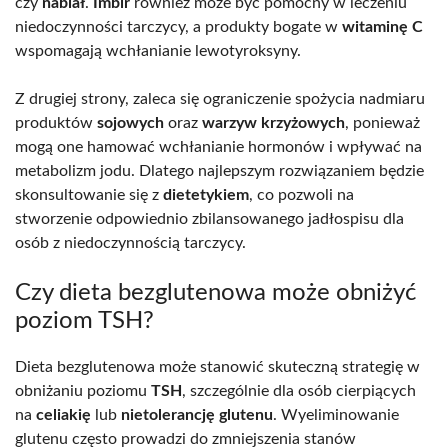
czy
nabiał
.
Imbir
również może być pomocny w leczeniu
niedoczynności tarczycy, a produkty bogate w
witaminę C
wspomagają wchłanianie lewotyroksyny.
Z drugiej strony, zaleca się ograniczenie spożycia nadmiaru
produktów
sojowych
oraz
warzyw krzyżowych
, ponieważ
mogą one hamować wchłanianie hormonów i wpływać na
metabolizm jodu. Dlatego najlepszym rozwiązaniem będzie
skonsultowanie się z
dietetykiem
, co pozwoli na
stworzenie odpowiednio zbilansowanego jadłospisu dla
osób z niedoczynnością tarczycy.
Czy dieta bezglutenowa może obniżyć
poziom TSH?
Dieta bezglutenowa może stanowić skuteczną strategię w
obniżaniu poziomu
TSH
, szczególnie dla osób cierpiących
na
celiakię
lub
nietolerancję glutenu
. Wyeliminowanie
glutenu często prowadzi do zmniejszenia stanów