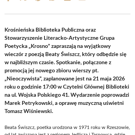
on
on
on
on
on
on
Facebook
X
Pinterest
WhatsApp
LinkedIn
Email
(Twitter)
Krośnieńska Biblioteka Publiczna oraz
Stowarzyszenie Literacko-Artystyczne Grupa
Poetycka „Krosno” zapraszają na wyjątkowy
wieczór z poezją Beaty Świszcz, który odbędzie się
w najbliższym czasie. Spotkanie, połączone z
promocją jej nowego zbioru wierszy pt.
„Nieoczywista”, zaplanowane jest na 21 maja 2026
roku o godzinie 17:00 w Czytelni Głównej Biblioteki
na ul. Wojska Polskiego 41. Wydarzenie poprowadzi
Marek Petrykowski, a oprawę muzyczną uświetni
Tomasz Wiśniewski.
Beata Świszcz, poetka urodzona w 1971 roku w Rzeszowie,
od lat związana jest z regionem Jedlicza i Tarnowca, gdzie