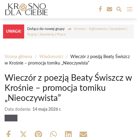
Przejdź
M
do
treści
Dołącz do nowej grupy
Krosno - Ogłoszenia | Sprzedam |
UWAGA!
Kupię | Zamienię | Praca
Strona główna
/
Wiadomości
/
Wieczór z poezją Beaty Świszcz
w Krośnie – promocja tomiku „Nieoczywista”
Wieczór z poezją Beaty Świszcz w
Krośnie – promocja tomiku
„Nieoczywista”
Data dodania:
14 maja 2026 r.
Share
Share
Share
Share
Share
Share