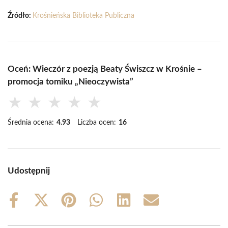
Źródło:
Krośnieńska Biblioteka Publiczna
Oceń: Wieczór z poezją Beaty Świszcz w Krośnie –
promocja tomiku „Nieoczywista”
★
★
★
★
★
Średnia ocena:
4.93
Liczba ocen:
16
Udostępnij
Share
Share
Share
Share
Share
Share
on
on
on
on
on
on
Facebook
X
Pinterest
WhatsApp
LinkedIn
Email
(Twitter)