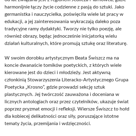
harmonijnie łączy życie codzienne z pasją do sztuki. Jako
germanistka i nauczycielka, poświęciła wiele lat pracy w
edukacji, a jej zainteresowania wykraczają daleko poza
tradycyjne ramy dydaktyki. Tworzy nie tylko poezję, ale
również obrazy, będąc jednocześnie inicjatorką wielu
działań kulturalnych, które promują sztukę oraz literaturę.
W swoim dorobku artystycznym Beata Świszcz ma na
koncie dwanaście tomików poetyckich, z których wiele
kierowane jest do dzieci i młodzieży. Jest aktywną
członkinią Stowarzyszenia Literacko-Artystycznego Grupa
Poetycka „Krosno”, gdzie prowadzi sekcję sztuk
plastycznych. Jej twórczość zauważona i doceniana w
licznych antologiach oraz przez czytelników, ukazuje świat
poprzez pryzmat emocji i refleksji. Wiersze Świszcz to hołd
dla kobiecej delikatności oraz siły, poruszające istotne
tematy życia, przemijania i wdzięczności.