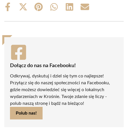
Share
Share
Share
Share
Share
Share
on
on
on
on
on
on
Facebook
X
Pinterest
WhatsApp
LinkedIn
Email
(Twitter)
Dołącz do nas na Facebooku!
Odkrywaj, dyskutuj i dziel się tym co najlepsze!
Przyłącz się do naszej społeczności na Facebooku,
gdzie możesz dowiedzieć się więcej o lokalnych
wydarzeniach w Krośnie. Twoje zdanie się liczy -
polub naszą stronę i bądź na bieżąco!
Polub nas!