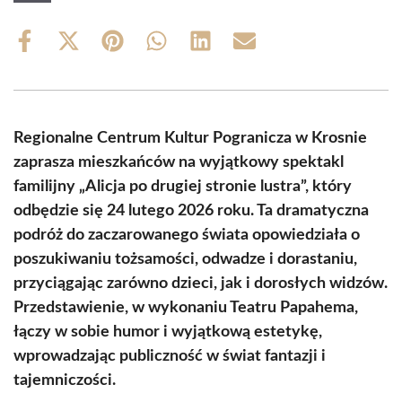
Share
Share
Share
Share
Share
Share
on
on
on
on
on
on
Facebook
X
Pinterest
WhatsApp
LinkedIn
Email
(Twitter)
Regionalne Centrum Kultur Pogranicza w Krosnie
zaprasza mieszkańców na wyjątkowy spektakl
familijny „Alicja po drugiej stronie lustra”, który
odbędzie się 24 lutego 2026 roku. Ta dramatyczna
podróż do zaczarowanego świata opowiedziała o
poszukiwaniu tożsamości, odwadze i dorastaniu,
przyciągając zarówno dzieci, jak i dorosłych widzów.
Przedstawienie, w wykonaniu Teatru Papahema,
łączy w sobie humor i wyjątkową estetykę,
wprowadzając publiczność w świat fantazji i
tajemniczości.