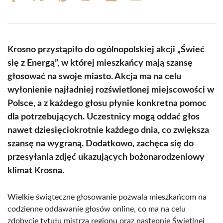
on
on
on
on
on
on
Facebook
X
Pinterest
WhatsApp
LinkedIn
Email
(Twitter)
Krosno przystąpiło do ogólnopolskiej akcji „Świeć
się z Energą”, w której mieszkańcy mają szansę
głosować na swoje miasto. Akcja ma na celu
wyłonienie najładniej rozświetlonej miejscowości w
Polsce, a z każdego głosu płynie konkretna pomoc
dla potrzebujących. Uczestnicy mogą oddać głos
nawet dziesięciokrotnie każdego dnia, co zwiększa
szansę na wygraną. Dodatkowo, zachęca się do
przesyłania zdjęć ukazujących bożonarodzeniowy
klimat Krosna.
Wielkie świąteczne głosowanie pozwala mieszkańcom na
codzienne oddawanie głosów online, co ma na celu
zdobycie tytułu mistrza regionu oraz następnie Świetlnej