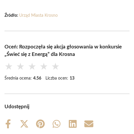
Źródło:
Urząd Miasta Krosno
Oceń: Rozpoczęła się akcja głosowania w konkursie
„Świeć się z Energą” dla Krosna
★
★
★
★
★
Średnia ocena:
4.56
Liczba ocen:
13
Udostępnij
Share
Share
Share
Share
Share
Share
on
on
on
on
on
on