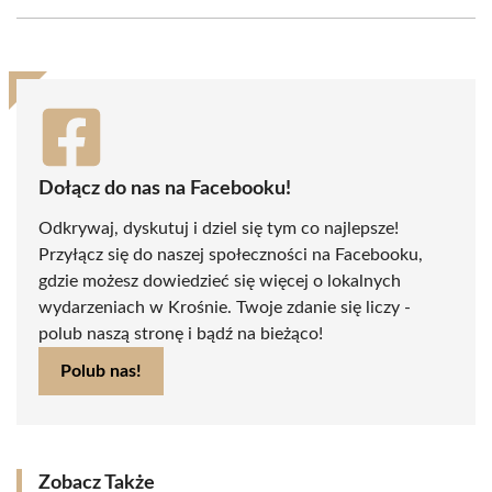
Facebook
X
Pinterest
WhatsApp
LinkedIn
Email
(Twitter)
Dołącz do nas na Facebooku!
Odkrywaj, dyskutuj i dziel się tym co najlepsze!
Przyłącz się do naszej społeczności na Facebooku,
gdzie możesz dowiedzieć się więcej o lokalnych
wydarzeniach w Krośnie. Twoje zdanie się liczy -
polub naszą stronę i bądź na bieżąco!
Polub nas!
Zobacz Także