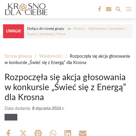
Przejdź
M
do
treści
Dołącz do nowej grupy
Krosno - Ogłoszenia | Sprzedam |
UWAGA!
Kupię | Zamienię | Praca
Strona główna
/
Wiadomości
/
Rozpoczęła się akcja głosowania
w konkursie „Świeć się z Energą” dla Krosna
Rozpoczęła się akcja głosowania
w konkursie „Świeć się z Energą”
dla Krosna
Data dodania:
8 stycznia 2026 r.
Share
Share
Share
Share
Share
Share