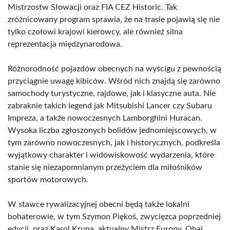
Mistrzostw Słowacji oraz FIA CEZ Historic. Tak
zróżnicowany program sprawia, że na trasie pojawią się nie
tylko czołowi krajowi kierowcy, ale również silna
reprezentacja międzynarodowa.
Różnorodność pojazdów obecnych na wyścigu z pewnością
przyciągnie uwagę kibiców. Wśród nich znajdą się zarówno
samochody turystyczne, rajdowe, jak i klasyczne auta. Nie
zabraknie takich legend jak Mitsubishi Lancer czy Subaru
Impreza, a także nowoczesnych Lamborghini Huracan.
Wysoka liczba zgłoszonych bolidów jednomiejscowych, w
tym zarówno nowoczesnych, jak i historycznych, podkreśla
wyjątkowy charakter i widowiskowość wydarzenia, które
stanie się niezapomnianym przeżyciem dla miłośników
sportów motorowych.
W stawce rywalizacyjnej obecni będą także lokalni
bohaterowie, w tym Szymon Piękoś, zwycięzca poprzedniej
edycji, oraz Karol Krupa, aktualny Mistrz Europy. Obaj