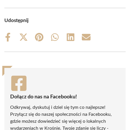
Udostępnij
Share
Share
Share
Share
Share
Share
on
on
on
on
on
on
Facebook
X
Pinterest
WhatsApp
LinkedIn
Email
(Twitter)
Dołącz do nas na Facebooku!
Odkrywaj, dyskutuj i dziel się tym co najlepsze!
Przyłącz się do naszej społeczności na Facebooku,
gdzie możesz dowiedzieć się więcej o lokalnych
wydarzeniach w Krośnie. Twoje zdanie się liczy -