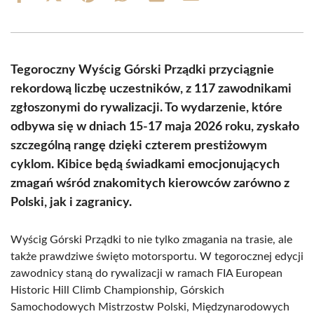
on
on
on
on
on
on
Facebook
X
Pinterest
WhatsApp
LinkedIn
Email
(Twitter)
Tegoroczny Wyścig Górski Prządki przyciągnie
rekordową liczbę uczestników, z 117 zawodnikami
zgłoszonymi do rywalizacji. To wydarzenie, które
odbywa się w dniach 15-17 maja 2026 roku, zyskało
szczególną rangę dzięki czterem prestiżowym
cyklom. Kibice będą świadkami emocjonujących
zmagań wśród znakomitych kierowców zarówno z
Polski, jak i zagranicy.
Wyścig Górski Prządki to nie tylko zmagania na trasie, ale
także prawdziwe święto motorsportu. W tegorocznej edycji
zawodnicy staną do rywalizacji w ramach FIA European
Historic Hill Climb Championship, Górskich
Samochodowych Mistrzostw Polski, Międzynarodowych