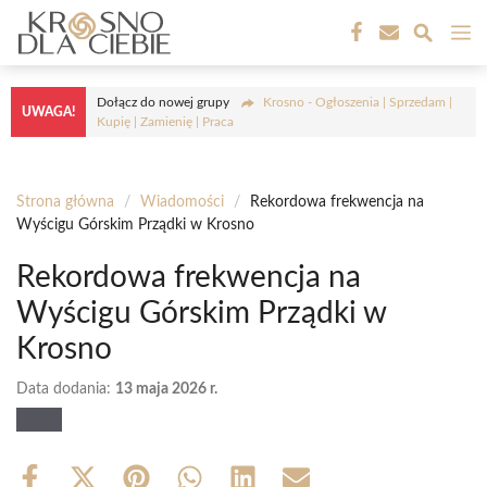
Przejdź
M
do
treści
Dołącz do nowej grupy
Krosno - Ogłoszenia | Sprzedam |
UWAGA!
Kupię | Zamienię | Praca
Strona główna
/
Wiadomości
/
Rekordowa frekwencja na
Wyścigu Górskim Prządki w Krosno
Rekordowa frekwencja na
Wyścigu Górskim Prządki w
Krosno
Data dodania:
13 maja 2026 r.
Share
Share
Share
Share
Share
Share