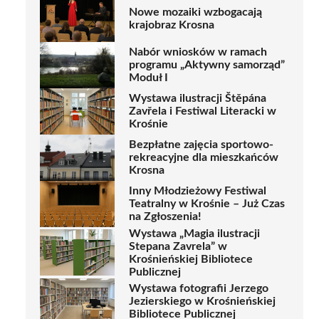
Nowe mozaiki wzbogacają
krajobraz Krosna
Nabór wniosków w ramach
programu „Aktywny samorząd”
Moduł I
Wystawa ilustracji Štěpána
Zavřela i Festiwal Literacki w
Krośnie
Bezpłatne zajęcia sportowo-
rekreacyjne dla mieszkańców
Krosna
Inny Młodzieżowy Festiwal
Teatralny w Krośnie – Już Czas
na Zgłoszenia!
Wystawa „Magia ilustracji
Stepana Zavrela” w
Krośnieńskiej Bibliotece
Publicznej
Wystawa fotografii Jerzego
Jezierskiego w Krośnieńskiej
Bibliotece Publicznej