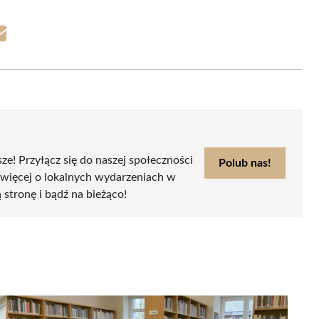
Share
on
Email
sze! Przyłącz się do naszej społeczności
Polub nas!
 więcej o lokalnych wydarzeniach w
ą stronę i bądź na bieżąco!