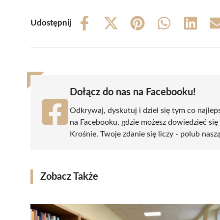
Udostępnij
Share
Share
Share
Share
Share
on
on
on
on
on
Facebook
X
Pinterest
WhatsApp
LinkedIn
(Twitter)
Dołącz do nas na Facebooku!
Odkrywaj, dyskutuj i dziel się tym co najlep
na Facebooku, gdzie możesz dowiedzieć się
Krośnie. Twoje zdanie się liczy - polub nasz
Zobacz Także