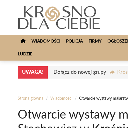
Przejdź
do
treści
WIADOMOŚCI
POLICJA
FIRMY
OGŁOSZE
LUDZIE
UWAGA!
Dołącz do nowej grupy
Kros
Strona główna
/
Wiadomości
/
Otwarcie wystawy malarst
Otwarcie wystawy m