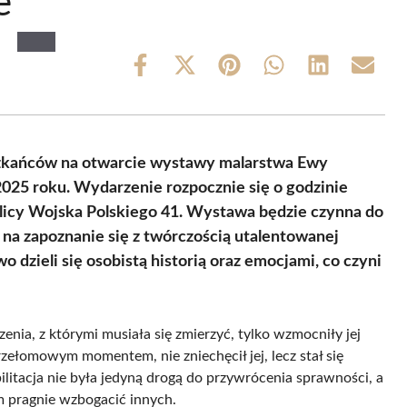
e
Share
Share
Share
Share
Share
Share
on
on
on
on
on
on
Facebook
X
Pinterest
WhatsApp
LinkedIn
Email
(Twitter)
eszkańców na otwarcie wystawy malarstwa Ewy
 2025 roku. Wydarzenie rozpocznie się o godzinie
ulicy Wojska Polskiego 41. Wystawa będzie czynna do
 na zapoznanie się z twórczością utalentowanej
 dzieli się osobistą historią oraz emocjami, co czyni
nia, z którymi musiała się zmierzyć, tylko wzmocniły jej
rzełomowym momentem, nie zniechęcił jej, lecz stał się
bilitacja nie była jedyną drogą do przywrócenia sprawności, a
m pragnie wzbogacić innych.