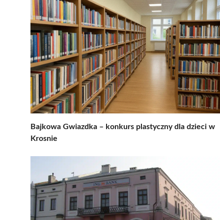
Bajkowa Gwiazdka – konkurs plastyczny dla dzieci w
Krosnie