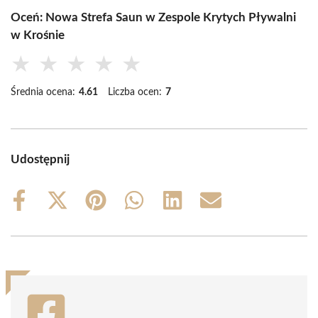
Oceń: Nowa Strefa Saun w Zespole Krytych Pływalni
w Krośnie
★
★
★
★
★
Średnia ocena:
4.61
Liczba ocen:
7
Udostępnij
Share
Share
Share
Share
Share
Share
on
on
on
on
on
on
Facebook
X
Pinterest
WhatsApp
LinkedIn
Email
(Twitter)