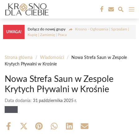
Przejdź
M
do
treści
Dołącz do nowej grupy
Krosno - Ogłoszenia | Sprzedam |
UWAGA!
Kupię | Zamienię | Praca
Strona główna
/
Wiadomości
/
Nowa Strefa Saun w Zespole
Krytych Pływalni w Krośnie
Nowa Strefa Saun w Zespole
Krytych Pływalni w Krośnie
Data dodania:
31 października 2025 r.
Share
Share
Share
Share
Share
Share
on
on
on
on
on
on
Facebook
X
Pinterest
WhatsApp
LinkedIn
Email