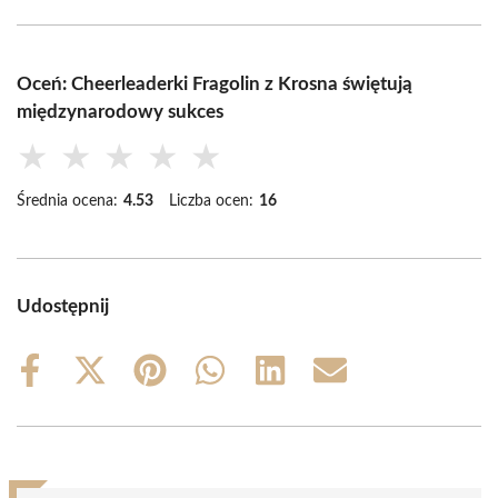
Oceń: Cheerleaderki Fragolin z Krosna świętują
międzynarodowy sukces
★
★
★
★
★
Średnia ocena:
4.53
Liczba ocen:
16
Udostępnij
Share
Share
Share
Share
Share
Share
on
on
on
on
on
on
Facebook
X
Pinterest
WhatsApp
LinkedIn
Email
(Twitter)