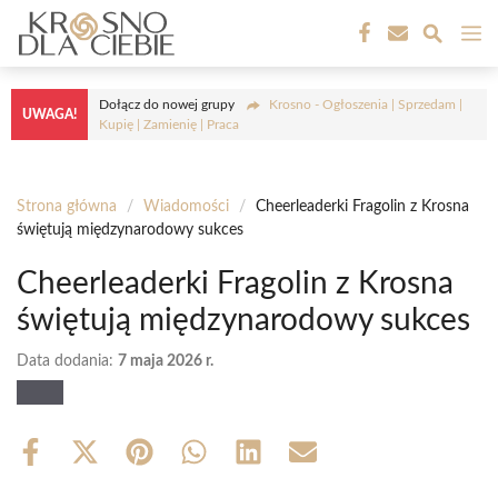
Przejdź
M
do
treści
Dołącz do nowej grupy
Krosno - Ogłoszenia | Sprzedam |
UWAGA!
Kupię | Zamienię | Praca
Strona główna
/
Wiadomości
/
Cheerleaderki Fragolin z Krosna
świętują międzynarodowy sukces
Cheerleaderki Fragolin z Krosna
świętują międzynarodowy sukces
Data dodania:
7 maja 2026 r.
Share
Share
Share
Share
Share
Share
on
on
on
on
on
on
Facebook
X
Pinterest
WhatsApp
LinkedIn
Email