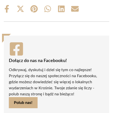
Share
Share
Share
Share
Share
Share
on
on
on
on
on
on
Facebook
X
Pinterest
WhatsApp
LinkedIn
Email
(Twitter)
Dołącz do nas na Facebooku!
Odkrywaj, dyskutuj i dziel się tym co najlepsze!
Przyłącz się do naszej społeczności na Facebooku,
gdzie możesz dowiedzieć się więcej o lokalnych
wydarzeniach w Krośnie. Twoje zdanie się liczy -
polub naszą stronę i bądź na bieżąco!
Polub nas!