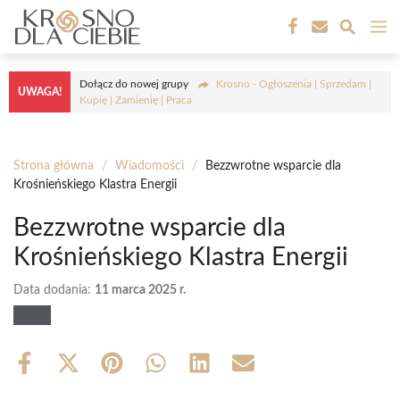
Przejdź
M
do
treści
Dołącz do nowej grupy
Krosno - Ogłoszenia | Sprzedam |
UWAGA!
Kupię | Zamienię | Praca
Strona główna
/
Wiadomości
/
Bezzwrotne wsparcie dla
Krośnieńskiego Klastra Energii
Bezzwrotne wsparcie dla
Krośnieńskiego Klastra Energii
Data dodania:
11 marca 2025 r.
Share
Share
Share
Share
Share
Share
on
on
on
on
on
on
Facebook
X
Pinterest
WhatsApp
LinkedIn
Email