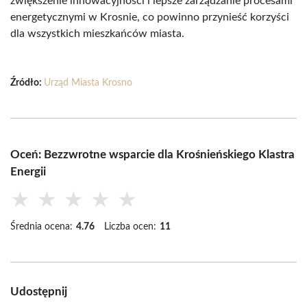
zwiększenie innowacyjności i lepsze zarządzanie procesami
energetycznymi w Krosnie, co powinno przynieść korzyści
dla wszystkich mieszkańców miasta.
Źródło:
Urząd Miasta Krosno
Oceń: Bezzwrotne wsparcie dla Krośnieńskiego Klastra
Energii
★
★
★
★
★
Średnia ocena:
4.76
Liczba ocen:
11
Udostępnij