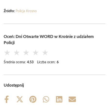
Źródło:
Policja Krosno
Oceń: Dni Otwarte WORD w Krośnie z udziałem
Policji
★
★
★
★
★
Średnia ocena:
4.53
Liczba ocen:
6
Udostępnij
Share
Share
Share
Share
Share
Share
on
on
on
on
on
on
Facebook
X
Pinterest
WhatsApp
LinkedIn
Email