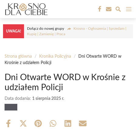
Przejdź
M
do
treści
Dołącz do nowej grupy
Krosno - Ogłoszenia | Sprzedam |
UWAGA!
Kupię | Zamienię | Praca
Strona główna
/
Kronika Policyjna
/
Dni Otwarte WORD w
Krośnie z udziałem Policji
Dni Otwarte WORD w Krośnie z
udziałem Policji
Data dodania:
1 sierpnia 2025 r.
Share
Share
Share
Share
Share
Share
on
on
on
on
on
on
Facebook
X
Pinterest
WhatsApp
LinkedIn
Email