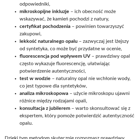
odpowiedniki,
mikroskopijne inkluzje
– ich obecność może
wskazywać, że kamień pochodzi z natury,
certyfikat pochodzenia
– powinien towarzyszyć
zakupowi,
lekkość naturalnego opalu
– zazwyczaj jest lżejszy
od syntetyka, co może być przydatne w ocenie,
fluorescencja pod wpływem UV
– prawdziwy opal
często wykazuje fluorescencję, ułatwiając
potwierdzenie autentyczności,
test w wodzie
– naturalny opal nie wchłonie wody,
co jest typowe dla syntetyków,
analiza mikroskopowa
– użycie mikroskopu ujawni
różnice między rodzajami opali,
konsultacja z jubilerem
– warto skonsultować się z
ekspertem, który pomoże potwierdzić autentyczność
opalu.
Dzięki tym metodom skutecznie rozpoznasz prawdziwy