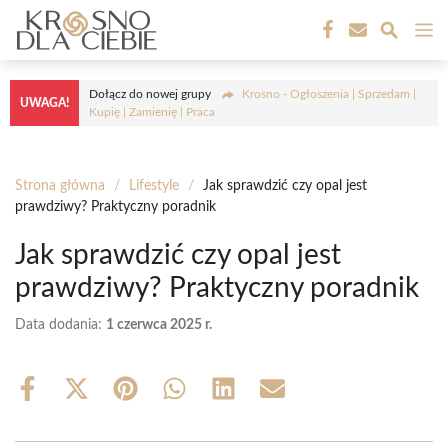
Przejdź
M
do
treści
Dołącz do nowej grupy
Krosno - Ogłoszenia | Sprzedam |
UWAGA!
Kupię | Zamienię | Praca
Strona główna
/
Lifestyle
/
Jak sprawdzić czy opal jest
prawdziwy? Praktyczny poradnik
Jak sprawdzić czy opal jest
prawdziwy? Praktyczny poradnik
Data dodania:
1 czerwca 2025 r.
Share
Share
Share
Share
Share
Share
on
on
on
on
on
on
Facebook
X
Pinterest
WhatsApp
LinkedIn
Email
(Twitter)