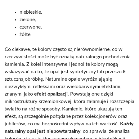
niebieskie,
zielone,
czerwone,
żółte.
Co ciekawe, te kolory często są nierównomierne, co w
rzeczywistości może być oznaką naturalnego pochodzenia
kamienia. Z kolei intensywne i jednolite kolory mogą
wskazywać na to, że opal jest syntetyczny lub przeszedł
sztuczną obróbkę. Naturalne opale wyróżniają się
niezwykłymi refleksami oraz wielobarwnymi efektami,
znanymi jako
efekt opalizacji
. Powstają one dzięki
mikrostruktury krzemionkowej, która załamuje i rozszczepia
światło na różne sposoby. Kamienie, które ukazują ten
efekt, są szczególnie pożądane przez kolekcjonerów oraz
jubilerów, co ma bezpośredni wpływ na ich wartość.
Każdy
naturalny opal jest niepowtarzalny
, co sprawia, że analiza
kolorów staje się kluczowym elementem w identyfikacji