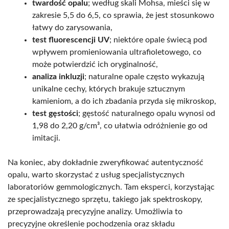
twardość opalu
; według skali Mohsa, mieści się w
zakresie 5,5 do 6,5, co sprawia, że jest stosunkowo
łatwy do zarysowania,
test fluorescencji UV
; niektóre opale świecą pod
wpływem promieniowania ultrafioletowego, co
może potwierdzić ich oryginalność,
analiza inkluzji
; naturalne opale często wykazują
unikalne cechy, których brakuje sztucznym
kamieniom, a do ich zbadania przyda się mikroskop,
test gęstości
; gęstość naturalnego opalu wynosi od
1,98 do 2,20 g/cm³, co ułatwia odróżnienie go od
imitacji.
Na koniec, aby dokładnie zweryfikować autentyczność
opalu, warto skorzystać z usług specjalistycznych
laboratoriów gemmologicznych. Tam eksperci, korzystając
ze specjalistycznego sprzętu, takiego jak spektroskopy,
przeprowadzają precyzyjne analizy. Umożliwia to
precyzyjne określenie pochodzenia oraz składu