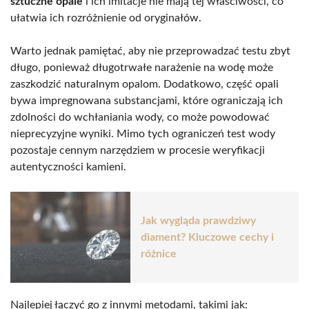
sztuczne opale
i ich imitacje nie mają tej właściwości, co
ułatwia ich rozróżnienie od oryginałów.
Warto jednak pamiętać, aby nie przeprowadzać testu zbyt
długo, ponieważ długotrwałe narażenie na wodę może
zaszkodzić naturalnym opalom. Dodatkowo, część opali
bywa impregnowana substancjami, które ograniczają ich
zdolności do wchłaniania wody, co może powodować
nieprecyzyjne wyniki. Mimo tych ograniczeń test wody
pozostaje cennym narzędziem w procesie weryfikacji
autentyczności kamieni.
Jak wygląda prawdziwy
diament? Kluczowe cechy i
różnice
Najlepiej łączyć go z innymi metodami, takimi jak: