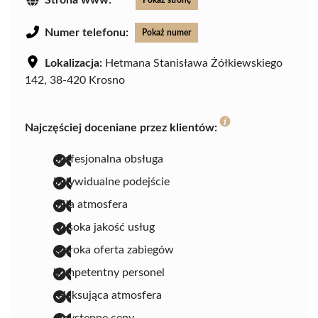
Numer telefonu:
Pokaż numer
Lokalizacja:
Hetmana Stanisława Żółkiewskiego
142, 38-420 Krosno
Najczęściej doceniane przez klientów:
profesjonalna obsługa
indywidualne podejście
miła atmosfera
wysoka jakość usług
szeroka oferta zabiegów
kompetentny personel
relaksująca atmosfera
przystępne ceny