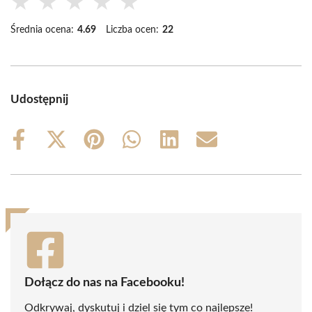
★
★
★
★
★
Średnia ocena:
4.69
Liczba ocen:
22
Udostępnij
Share
Share
Share
Share
Share
Share
on
on
on
on
on
on
Facebook
X
Pinterest
WhatsApp
LinkedIn
Email
(Twitter)
Dołącz do nas na Facebooku!
Odkrywaj, dyskutuj i dziel się tym co najlepsze!