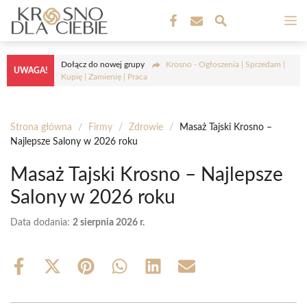
Przejdź
M
do
treści
Dołącz do nowej grupy
Krosno - Ogłoszenia | Sprzedam |
UWAGA!
Kupię | Zamienię | Praca
Strona główna
/
Firmy
/
Zdrowie
/
Masaż Tajski Krosno –
Najlepsze Salony w 2026 roku
Masaż Tajski Krosno – Najlepsze
Salony w 2026 roku
Data dodania:
2 sierpnia 2026 r.
Share
Share
Share
Share
Share
Share
on
on
on
on
on
on
Facebook
X
Pinterest
WhatsApp
LinkedIn
Email
(Twitter)