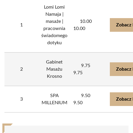
Lomi Lomi
Namaja |
masaże |
10.00
1
Zobacz 
pracownia
10.00
świadomego
dotyku
Gabinet
9.75
2
Masażu
Zobacz 
9.75
Krosno
SPA
9.50
3
Zobacz 
MILLENIUM
9.50