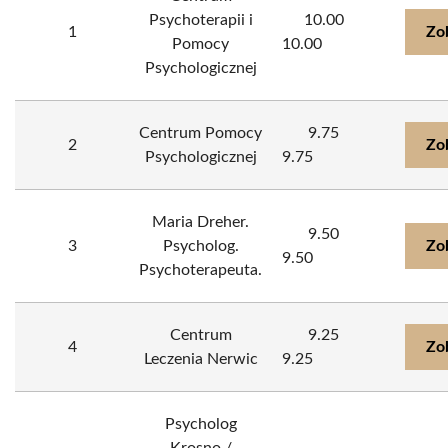
Psychoterapii i
10.00
1
Zo
Pomocy
10.00
Psychologicznej
Centrum Pomocy
9.75
2
Zo
Psychologicznej
9.75
Maria Dreher.
9.50
3
Psycholog.
Zo
9.50
Psychoterapeuta.
Centrum
9.25
4
Zo
Leczenia Nerwic
9.25
️Psycholog