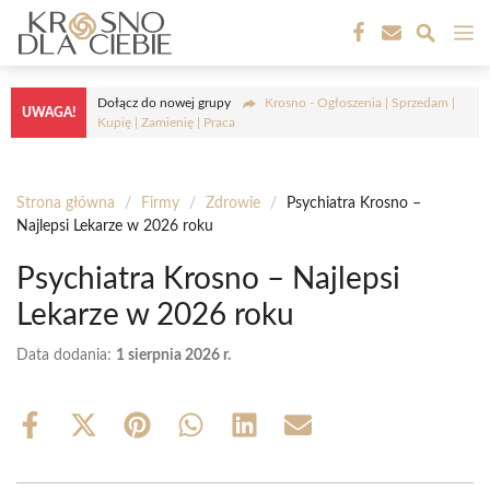
Przejdź
M
do
treści
Dołącz do nowej grupy
Krosno - Ogłoszenia | Sprzedam |
UWAGA!
Kupię | Zamienię | Praca
Strona główna
/
Firmy
/
Zdrowie
/
Psychiatra Krosno –
Najlepsi Lekarze w 2026 roku
Psychiatra Krosno – Najlepsi
Lekarze w 2026 roku
Data dodania:
1 sierpnia 2026 r.
Share
Share
Share
Share
Share
Share
on
on
on
on
on
on
Facebook
X
Pinterest
WhatsApp
LinkedIn
Email
(Twitter)