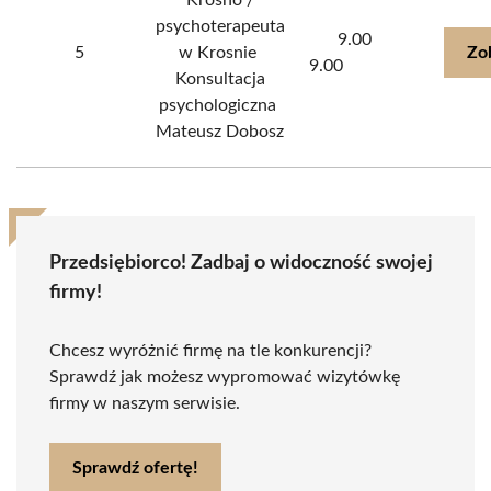
Krosno /
psychoterapeuta
9.00
5
w Krosnie ️
Zo
9.00
Konsultacja
psychologiczna ️
Mateusz Dobosz
Przedsiębiorco! Zadbaj o widoczność swojej
firmy!
Chcesz wyróżnić firmę na tle konkurencji?
Sprawdź jak możesz wypromować wizytówkę
firmy w naszym serwisie.
Sprawdź ofertę!