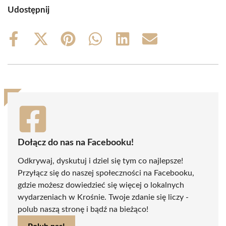
Udostępnij
Share
Share
Share
Share
Share
Share
on
on
on
on
on
on
Facebook
X
Pinterest
WhatsApp
LinkedIn
Email
(Twitter)
Dołącz do nas na Facebooku!
Odkrywaj, dyskutuj i dziel się tym co najlepsze!
Przyłącz się do naszej społeczności na Facebooku,
gdzie możesz dowiedzieć się więcej o lokalnych
wydarzeniach w Krośnie. Twoje zdanie się liczy -
polub naszą stronę i bądź na bieżąco!