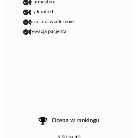
miła atmosfera
dobry kontakt
wiedza i doświadczenie
motywacja pacjenta
Ocena w rankingu
9.50 na 10