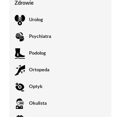
Zdrowie
Urolog
Psychiatra
Podolog
Ortopeda
Optyk
Okulista