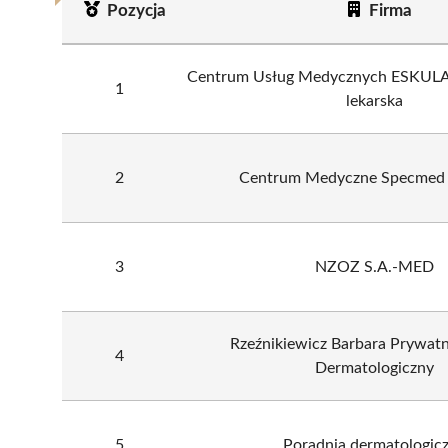
Pozycja
Firma
Centrum Usług Medycznych ESKULAP
1
lekarska
2
Centrum Medyczne Specmed sp
3
NZOZ S.A.-MED
Rzeźnikiewicz Barbara Prywat
4
Dermatologiczny
5
Poradnia dermatologic