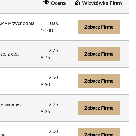
Ocena
Wizytówka Firmy
 - Przychodnia
10.00
Zobacz Firmę
10.00
9.75
. z o.o.
Zobacz Firmę
9.75
9.50
Zobacz Firmę
9.50
ny Gabinet
9.25
Zobacz Firmę
9.25
9.00
zna
Zobacz Firmę