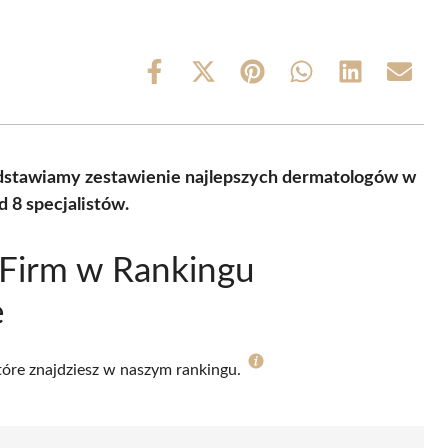
Share
Share
Share
Share
Share
Share
on
on
on
on
on
on
Facebook
X
Pinterest
WhatsApp
LinkedIn
Email
(Twitter)
edstawiamy zestawienie najlepszych dermatologów w
 8 specjalistów.
 Firm w Rankingu
e
które znajdziesz w naszym rankingu.