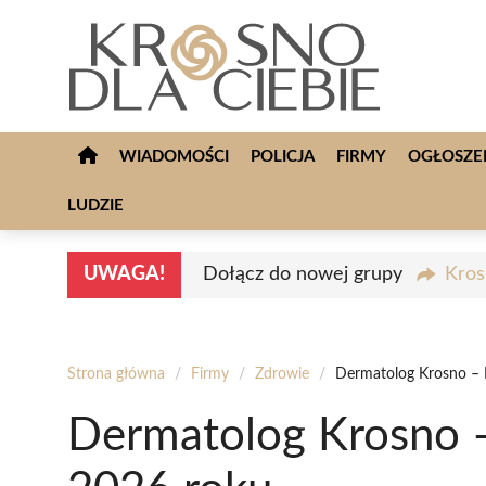
Przejdź
do
treści
WIADOMOŚCI
POLICJA
FIRMY
OGŁOSZE
LUDZIE
UWAGA!
Dołącz do nowej grupy
Kros
Strona główna
/
Firmy
/
Zdrowie
/
Dermatolog Krosno – N
Dermatolog Krosno –