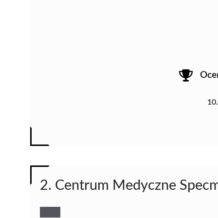
Oce
10
2. Centrum Medyczne Specme