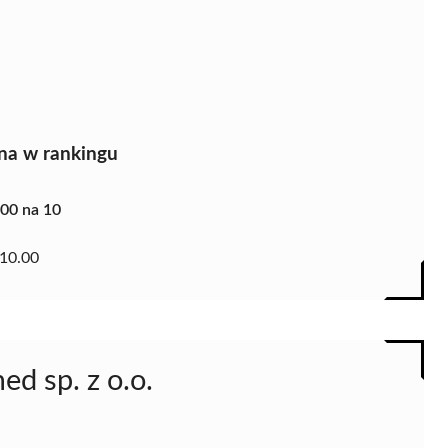
na w rankingu
.00 na 10
10.00
d sp. z o.o.