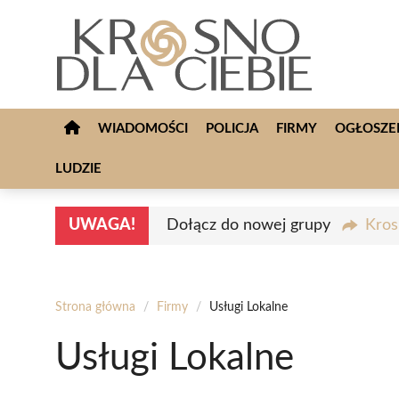
Przejdź
do
treści
WIADOMOŚCI
POLICJA
FIRMY
OGŁOSZE
LUDZIE
UWAGA!
Dołącz do nowej grupy
Kros
Strona główna
/
Firmy
/
Usługi Lokalne
Usługi Lokalne