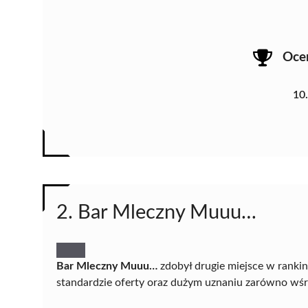
Oce
10
2. Bar Mleczny Muuu…
Bar Mleczny Muuu…
zdobył drugie miejsce w ranki
standardzie oferty oraz dużym uznaniu zarówno wśr