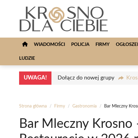
Przejdź
do
treści
WIADOMOŚCI
POLICJA
FIRMY
OGŁOSZE
LUDZIE
UWAGA!
Dołącz do nowej grupy
Kros
Strona główna
/
Firmy
/
Gastronomia
/
Bar Mleczny Kros
Bar Mleczny Krosno 