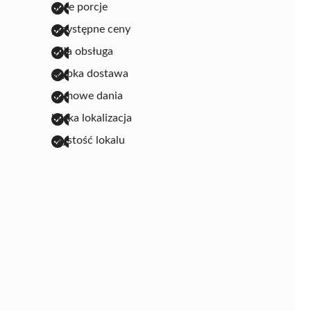
duże porcje
przystępne ceny
miła obsługa
szybka dostawa
domowe dania
bliska lokalizacja
czystość lokalu