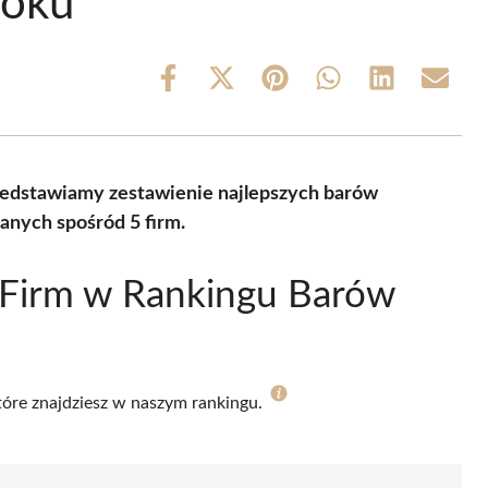
roku
Share
Share
Share
Share
Share
Share
on
on
on
on
on
on
Facebook
X
Pinterest
WhatsApp
LinkedIn
Email
(Twitter)
zedstawiamy zestawienie najlepszych barów
anych spośród 5 firm.
 Firm w Rankingu Barów
które znajdziesz w naszym rankingu.