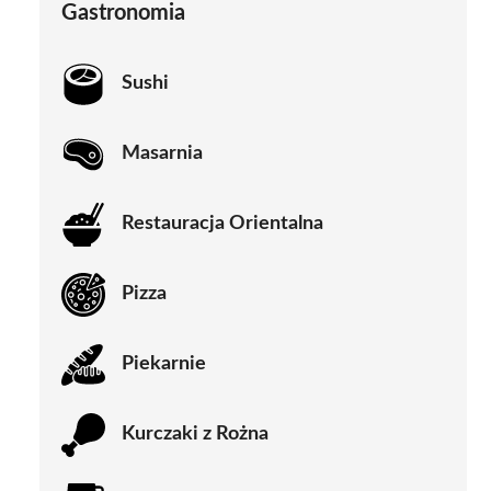
Gastronomia
Sushi
Masarnia
Restauracja Orientalna
Pizza
Piekarnie
Kurczaki z Rożna